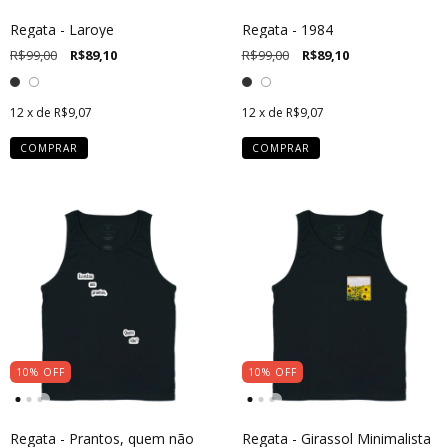
Regata - Laroye
Regata - 1984
R$99,00
R$89,10
R$99,00
R$89,10
12
x de
R$9,07
12
x de
R$9,07
COMPRAR
COMPRAR
10
%
OFF
10
%
OFF
Regata - Prantos, quem não
Regata - Girassol Minimalista