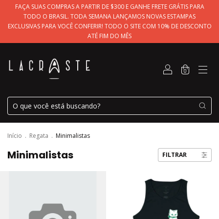
FAÇA SUAS COMPRAS A PARTIR DE $300 E GANHE FRETE GRÁTIS PARA
TODO O BRASIL. TODA SEMANA LANÇAMOS NOVAS ESTAMPAS
EXCLUSIVAS PARA VOCÊ CONFERIR! TODO O SITE COM 10% DE DESCONTO
ATÉ FIM DO MÊS
0
Início
.
Regata
.
Minimalistas
Minimalistas
FILTRAR