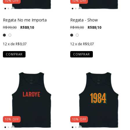
10
%
OFF
10
%
OFF
Regata No me Importa
Regata - Show
R$99,00
R$89,10
R$99,00
R$89,10
12
x de
R$9,07
12
x de
R$9,07
COMPRAR
COMPRAR
10
%
OFF
10
%
OFF