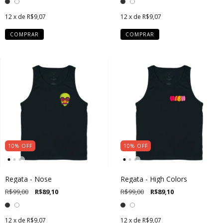
12
x de
R$9,07
12
x de
R$9,07
COMPRAR
COMPRAR
10
%
OFF
10
%
OFF
Regata - Nose
Regata - High Colors
R$99,00
R$89,10
R$99,00
R$89,10
12
x de
R$9,07
12
x de
R$9,07