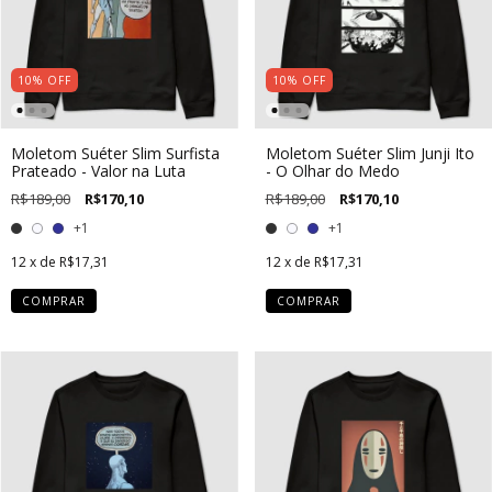
10
%
OFF
10
%
OFF
Moletom Suéter Slim Surfista
Moletom Suéter Slim Junji Ito
Prateado - Valor na Luta
- O Olhar do Medo
R$189,00
R$170,10
R$189,00
R$170,10
+1
+1
12
x de
R$17,31
12
x de
R$17,31
COMPRAR
COMPRAR