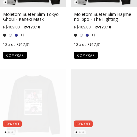
Moletom Suéter Slim Tokyo
Moletom Suéter Slim Hajime
Ghoul - Kaneki Mask
no Ippo - The Fighting!
R$189,00
R$170,10
R$189,00
R$170,10
+1
+1
12
x de
R$17,31
12
x de
R$17,31
COMPRAR
COMPRAR
10
%
OFF
10
%
OFF