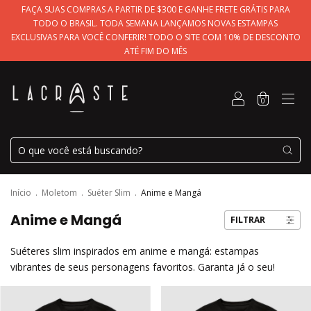
FAÇA SUAS COMPRAS A PARTIR DE $300 E GANHE FRETE GRÁTIS PARA
TODO O BRASIL. TODA SEMANA LANÇAMOS NOVAS ESTAMPAS
EXCLUSIVAS PARA VOCÊ CONFERIR! TODO O SITE COM 10% DE DESCONTO
ATÉ FIM DO MÊS
0
Início
.
Moletom
.
Suéter Slim
.
Anime e Mangá
Anime e Mangá
FILTRAR
Suéteres slim inspirados em anime e mangá: estampas
vibrantes de seus personagens favoritos. Garanta já o seu!