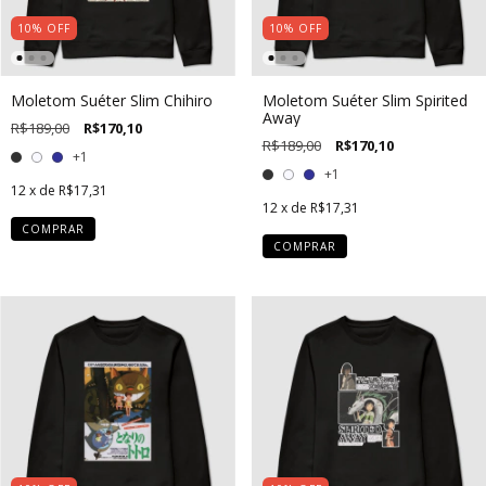
10
%
OFF
10
%
OFF
Moletom Suéter Slim Chihiro
Moletom Suéter Slim Spirited
Away
R$189,00
R$170,10
R$189,00
R$170,10
+1
+1
12
x de
R$17,31
12
x de
R$17,31
COMPRAR
COMPRAR