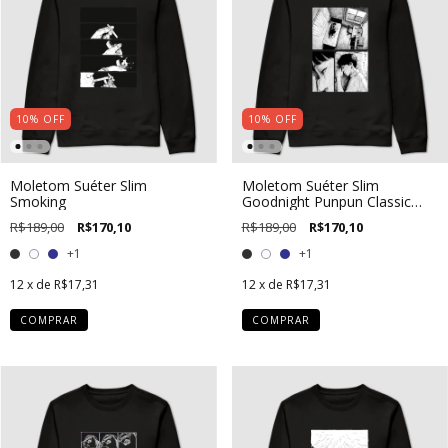
10
%
OFF
10
%
OFF
Moletom Suéter Slim
Moletom Suéter Slim
Smoking
Goodnight Punpun Classic
Panel
R$189,00
R$170,10
R$189,00
R$170,10
+1
+1
12
x de
R$17,31
12
x de
R$17,31
COMPRAR
COMPRAR