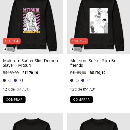
10
%
OFF
10
%
OFF
Moletom Suéter Slim Demon
Moletom Suéter Slim Be
Slayer - Mitsuri
friends
R$189,00
R$170,10
R$189,00
R$170,10
+1
+1
12
x de
R$17,31
12
x de
R$17,31
COMPRAR
COMPRAR