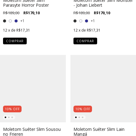
Moletom Suéter Slim
Moletom Suéter Slim Monster
Parasyte Horror Poster
- Johan Liebert
R$189,00
R$170,10
R$189,00
R$170,10
+1
+1
12
x de
R$17,31
12
x de
R$17,31
COMPRAR
COMPRAR
10
%
OFF
10
%
OFF
Moletom Suéter Slim Sousou
Moletom Suéter Slim Lain
no Frieren
Mangá