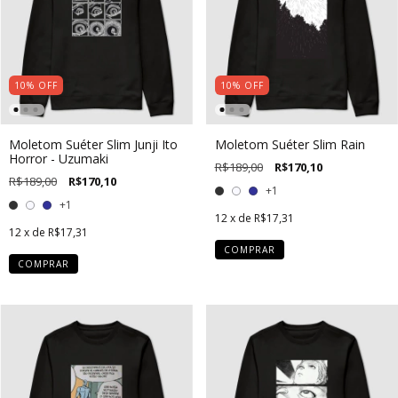
10
%
OFF
10
%
OFF
Moletom Suéter Slim Junji Ito
Moletom Suéter Slim Rain
Horror - Uzumaki
R$189,00
R$170,10
R$189,00
R$170,10
+1
+1
12
x de
R$17,31
12
x de
R$17,31
COMPRAR
COMPRAR