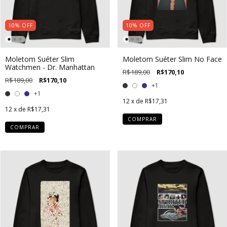
10
%
OFF
10
%
OFF
Moletom Suéter Slim
Moletom Suéter Slim No Face
Watchmen - Dr. Manhattan
R$189,00
R$170,10
R$189,00
R$170,10
+1
+1
12
x de
R$17,31
12
x de
R$17,31
COMPRAR
COMPRAR