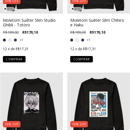
10
%
OFF
10
%
OFF
Moletom Suéter Slim Studio
Moletom Suéter Slim Chihiro
Ghibli - Totoro
e Haku
R$189,00
R$170,10
R$189,00
R$170,10
+1
+1
12
x de
R$17,31
12
x de
R$17,31
COMPRAR
COMPRAR
10
%
OFF
10
%
OFF