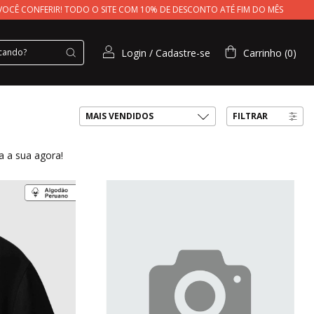
VOCÊ CONFERIR! TODO O SITE COM 10% DE DESCONTO ATÉ FIM DO MÊS
Login
/
Cadastre-se
Carrinho
(
0
)
FILTRAR
 a sua agora!