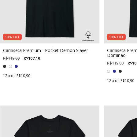
10
%
OFF
10
%
OFF
Camiseta Premium - Pocket Demon Slayer
Camiseta Prem
Dominão
R$119,00
R$107,10
R$119,00
R$10
12
x de
R$10,90
12
x de
R$10,90