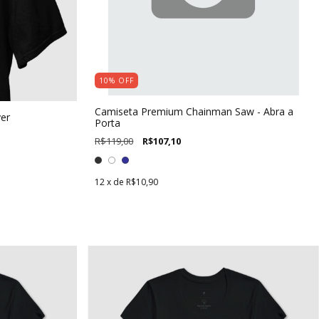
10
%
OFF
Camiseta Premium Chainman Saw - Abra a
er
Porta
R$119,00
R$107,10
12
x de
R$10,90