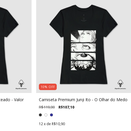
10
%
OFF
eado - Valor
Camiseta Premium Junji Ito - O Olhar do Medo
R$119,00
R$107,10
12
x de
R$10,90