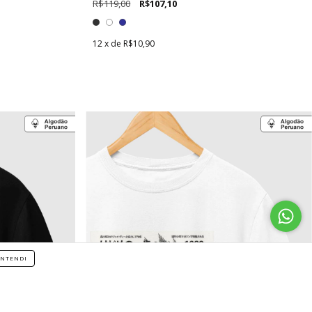
R$119,00
R$107,10
12
x de
R$10,90
NTENDI