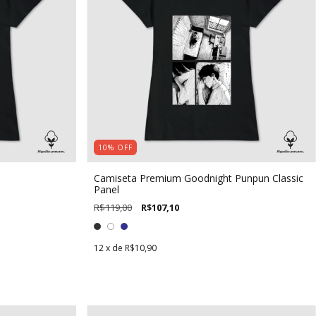
10
%
OFF
Camiseta Premium Goodnight Punpun Classic
Panel
R$119,00
R$107,10
12
x de
R$10,90