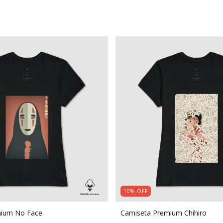
10
%
OFF
mium No Face
Camiseta Premium Chihiro