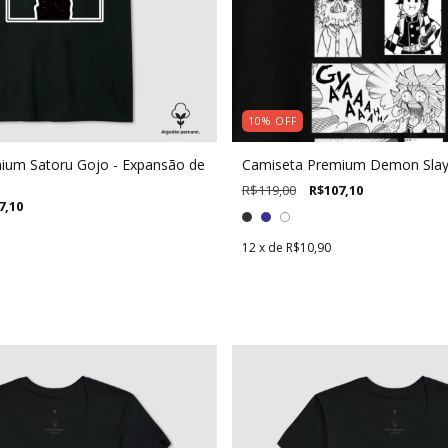
10
%
OFF
ium Satoru Gojo - Expansão de
Camiseta Premium Demon Slay
R$119,00
R$107,10
7,10
12
x de
R$10,90