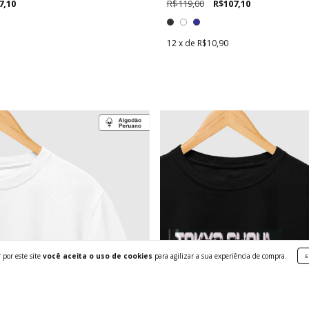
7,10
R$119,00
R$107,10
12
x de
R$10,90
 por este site
você aceita o uso de cookies
para agilizar a sua experiência de compra.
E