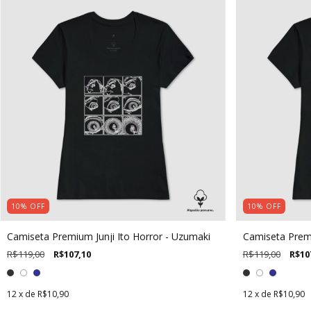
10
%
OFF
10
%
OFF
Camiseta Premium Junji Ito Horror - Uzumaki
Camiseta Prem
R$119,00
R$107,10
R$119,00
R$10
12
x de
R$10,90
12
x de
R$10,90