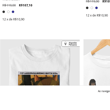
R$119,00
R$10
R$119,00
R$107,10
12
x de
R$10,90
12
x de
R$10,90
Ao navegar