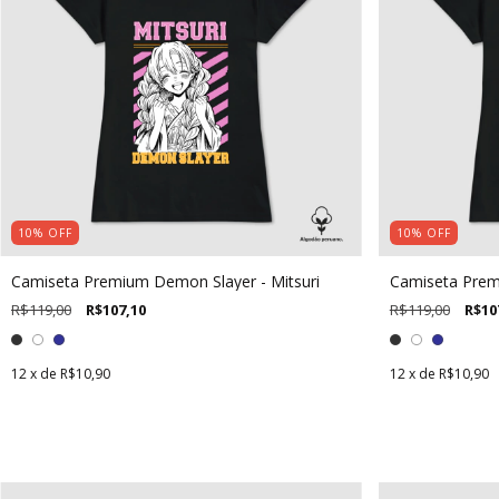
10
%
OFF
10
%
OFF
Camiseta Premium Demon Slayer - Mitsuri
Camiseta Prem
R$119,00
R$107,10
R$119,00
R$10
12
x de
R$10,90
12
x de
R$10,90