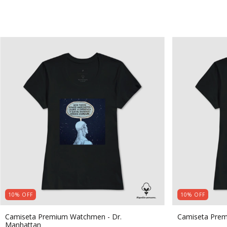
10
%
OFF
10
%
OFF
Camiseta Premium Watchmen - Dr.
Camiseta Pre
Manhattan