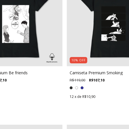
10
%
OFF
ium Be friends
Camiseta Premium Smoking
7,10
R$119,00
R$107,10
12
x de
R$10,90