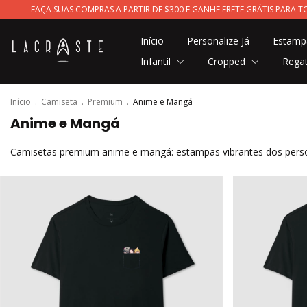
FAÇA SUAS COMPRAS A PARTIR DE $300 E GANHE FRETE GRÁTIS PARA
Início
Personalize Já
Estam
Infantil
Cropped
Rega
Início
.
Camiseta
.
Premium
.
Anime e Mangá
Anime e Mangá
Camisetas premium anime e mangá: estampas vibrantes dos person