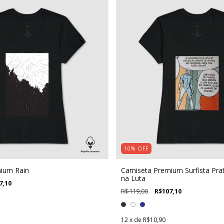
10
%
OFF
ium Rain
Camiseta Premium Surfista Prat
na Luta
7,10
R$119,00
R$107,10
12
x de
R$10,90