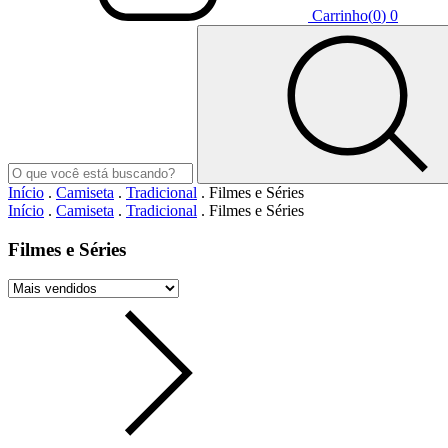
Carrinho
(
0
)
0
Início
.
Camiseta
.
Tradicional
.
Filmes e Séries
Início
.
Camiseta
.
Tradicional
.
Filmes e Séries
Filmes e Séries