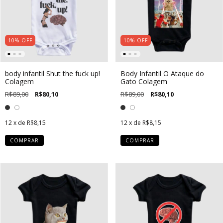
10
%
OFF
10
%
OFF
body infantil Shut the fuck up!
Body Infantil O Ataque do
Colagem
Gato Colagem
R$89,00
R$80,10
R$89,00
R$80,10
12
x de
R$8,15
12
x de
R$8,15
COMPRAR
COMPRAR