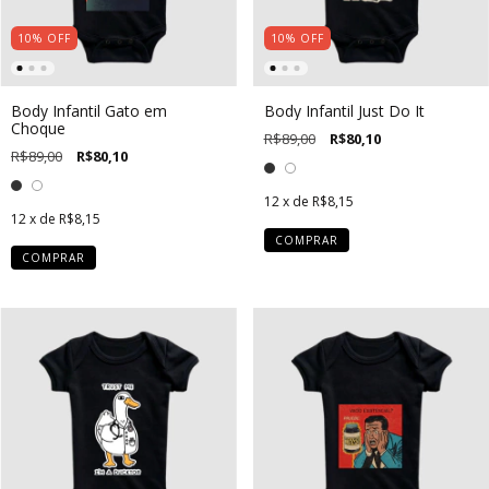
10
%
OFF
10
%
OFF
Body Infantil Gato em
Body Infantil Just Do It
Choque
R$89,00
R$80,10
R$89,00
R$80,10
12
x de
R$8,15
12
x de
R$8,15
COMPRAR
COMPRAR