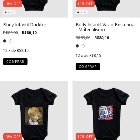
10
%
OFF
10
%
OFF
Body Infantil Ducktor
Body Infantil Vazio Existencial
- Materialismo
R$89,00
R$80,10
R$89,00
R$80,10
12
x de
R$8,15
12
x de
R$8,15
COMPRAR
COMPRAR
10
%
OFF
10
%
OFF