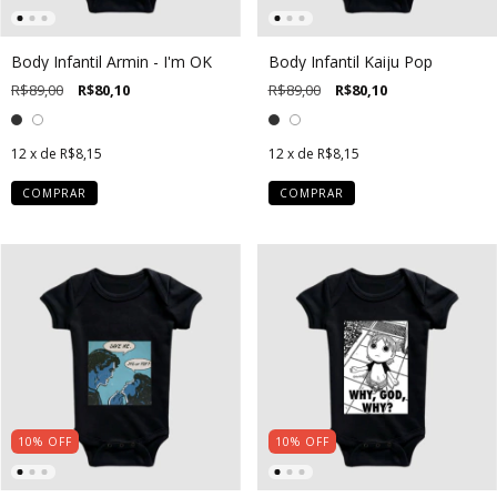
Body Infantil Armin - I'm OK
Body Infantil Kaiju Pop
R$89,00
R$80,10
R$89,00
R$80,10
12
x de
R$8,15
12
x de
R$8,15
COMPRAR
COMPRAR
10
%
OFF
10
%
OFF