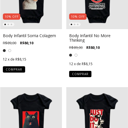
10
%
OFF
10
%
OFF
Body Infantil Sorria Colagem
Body Infantil No More
Thinking
R$89,00
R$80,10
R$89,00
R$80,10
12
x de
R$8,15
12
x de
R$8,15
COMPRAR
COMPRAR