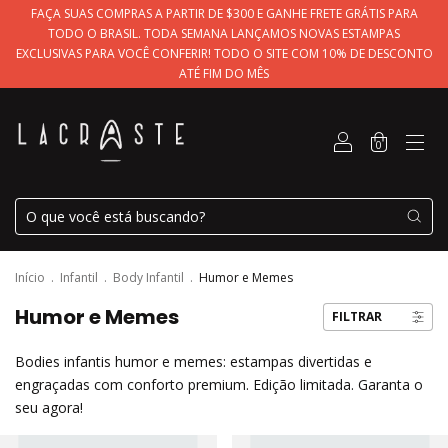
FAÇA SUAS COMPRAS A PARTIR DE $300 E GANHE FRETE GRÁTIS PARA
TODO O BRASIL. TODA SEMANA LANÇAMOS NOVAS ESTAMPAS
EXCLUSIVAS PARA VOCÊ CONFERIR! TODO O SITE COM 10% DE DESCONTO
ATÉ FIM DO MÊS
0
Início
.
Infantil
.
Body Infantil
.
Humor e Memes
Humor e Memes
FILTRAR
Bodies infantis humor e memes: estampas divertidas e
engraçadas com conforto premium. Edição limitada. Garanta o
seu agora!