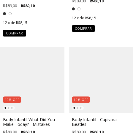
R$89,00
R$80,10
R$89,00
R$80,10
12
x de
R$8,15
12
x de
R$8,15
COMPRAR
COMPRAR
10
%
OFF
10
%
OFF
Body Infantil What Did You
Body Infantil - Capivara
Make Today? - Mistakes
Beatles
R$89,00
R$80,10
R$89,00
R$80,10