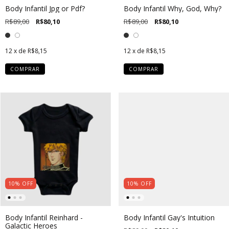
Body Infantil Jpg or Pdf?
Body Infantil Why, God, Why?
R$89,00
R$80,10
R$89,00
R$80,10
12
x de
R$8,15
12
x de
R$8,15
COMPRAR
COMPRAR
10
%
OFF
10
%
OFF
Body Infantil Reinhard -
Body Infantil Gay's Intuition
Galactic Heroes