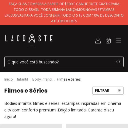
FAÇA SUAS COMPRAS A PARTIR DE $300 E GANHE FRETE GRÁTIS PARA
TODO O BRASIL. TODA SEMANA LANÇAMOS NOVAS ESTAMPAS
EXCLUSIVAS PARA VOCÊ CONFERIR! TODO O SITE COM 10% DE DESCONTO
ATÉ FIM DO MÊS
0
Início
.
Infantil
.
Body Infantil
.
Filmes e Séries
Filmes e Séries
FILTRAR
Bodies infantis filmes e séries: estampas inspiradas em cinema
e tv com conforto premium. Edição limitada. Garanta o seu
agora!