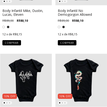
Body Infantil Mike, Dustin,
Body Infantil No
Lucas, Eleven
Demogorgon Allowed
R$89,00
R$80,10
R$89,00
R$80,10
12
x de
R$8,15
12
x de
R$8,15
COMPRAR
COMPRAR
10
%
OFF
10
%
OFF