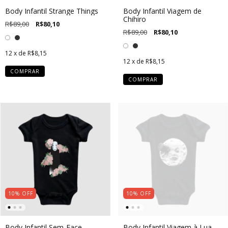
Body Infantil Strange Things
Body Infantil Viagem de
Chihiro
R$89,00
R$80,10
R$89,00
R$80,10
12
x de
R$8,15
12
x de
R$8,15
COMPRAR
COMPRAR
10
%
OFF
10
%
OFF
Body Infantil Sem-Face
Body Infantil Viagem à Lua