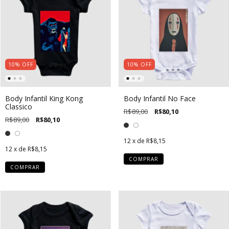
10
%
OFF
10
%
OFF
Body Infantil King Kong
Body Infantil No Face
Classico
R$89,00
R$80,10
R$89,00
R$80,10
12
x de
R$8,15
12
x de
R$8,15
COMPRAR
COMPRAR