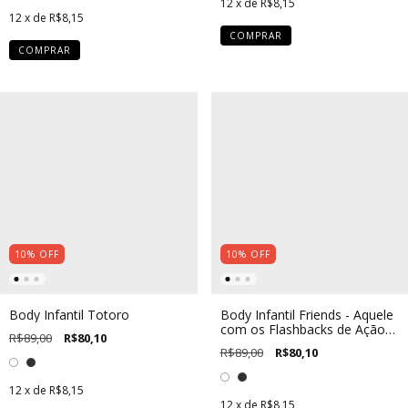
12
x de
R$8,15
12
x de
R$8,15
COMPRAR
COMPRAR
10
%
OFF
10
%
OFF
Body Infantil Totoro
Body Infantil Friends - Aquele
com os Flashbacks de Ação
R$89,00
R$80,10
de Graças
R$89,00
R$80,10
12
x de
R$8,15
12
x de
R$8,15