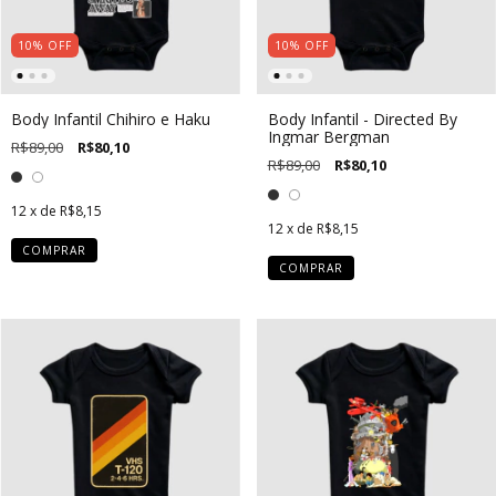
10
%
OFF
10
%
OFF
Body Infantil Chihiro e Haku
Body Infantil - Directed By
Ingmar Bergman
R$89,00
R$80,10
R$89,00
R$80,10
12
x de
R$8,15
12
x de
R$8,15
COMPRAR
COMPRAR