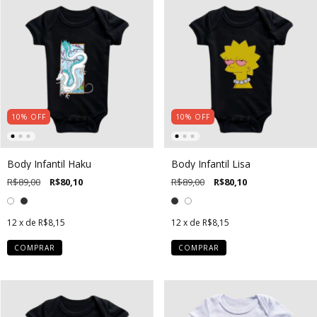
10
%
OFF
10
%
OFF
Body Infantil Haku
Body Infantil Lisa
R$89,00
R$80,10
R$89,00
R$80,10
12
x de
R$8,15
12
x de
R$8,15
COMPRAR
COMPRAR