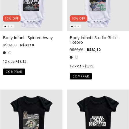
10
%
OFF
10
%
OFF
Body Infantil Spirited Away
Body Infantil Studio Ghibli -
Totoro
R$89,00
R$80,10
R$89,00
R$80,10
12
x de
R$8,15
12
x de
R$8,15
COMPRAR
COMPRAR