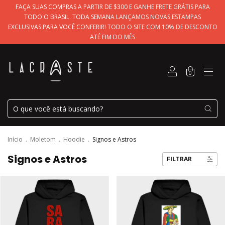
FAÇA SUAS COMPRAS A PARTIR DE $300 E GANHE FRETE GRÁTIS PARA
TODO O BRASIL. TODA SEMANA LANÇAMOS NOVAS ESTAMPAS
EXCLUSIVAS PARA VOCÊ CONFERIR! TODO O SITE COM 10% DE DESCONTO
ATÉ FIM DO MÊS
0
Início
.
Moletom
.
Hoodie
.
Signos e Astros
Signos e Astros
FILTRAR