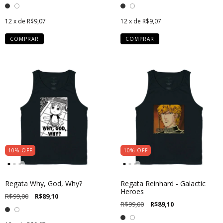
12
x de
R$9,07
12
x de
R$9,07
COMPRAR
COMPRAR
10
%
OFF
10
%
OFF
Regata Why, God, Why?
Regata Reinhard - Galactic
Heroes
R$99,00
R$89,10
R$99,00
R$89,10