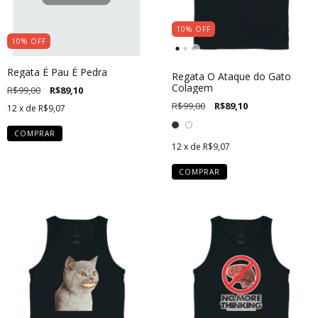
10
%
OFF
10
%
OFF
Regata É Pau É Pedra
Regata O Ataque do Gato
Colagem
R$99,00
R$89,10
R$99,00
R$89,10
12
x de
R$9,07
COMPRAR
12
x de
R$9,07
COMPRAR