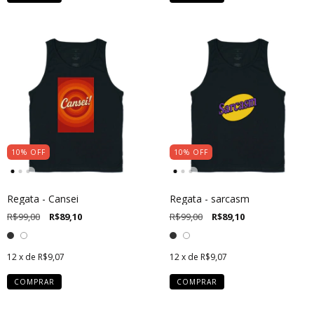
10
%
OFF
10
%
OFF
Regata - Cansei
Regata - sarcasm
R$99,00
R$89,10
R$99,00
R$89,10
12
x de
R$9,07
12
x de
R$9,07
COMPRAR
COMPRAR