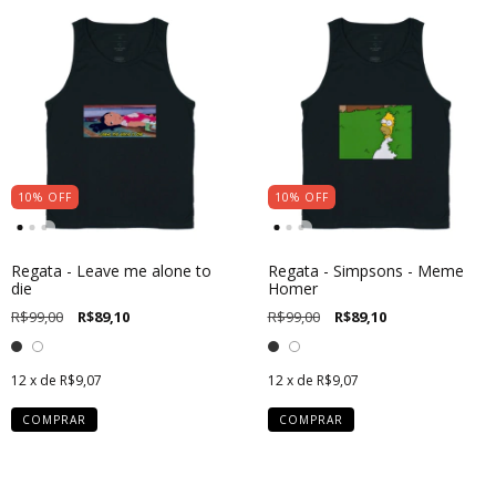
10
%
OFF
10
%
OFF
Regata - Leave me alone to
Regata - Simpsons - Meme
die
Homer
R$99,00
R$89,10
R$99,00
R$89,10
12
x de
R$9,07
12
x de
R$9,07
COMPRAR
COMPRAR