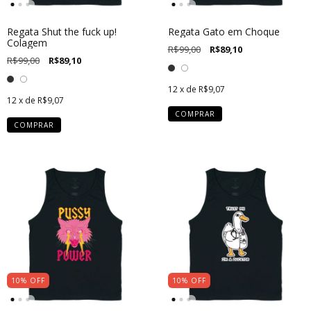
Regata Shut the fuck up!
Regata Gato em Choque
Colagem
R$99,00
R$89,10
R$99,00
R$89,10
12
x de
R$9,07
12
x de
R$9,07
COMPRAR
COMPRAR
10
%
OFF
10
%
OFF