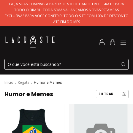
FAÇA SUAS COMPRAS A PARTIR DE $300 E GANHE FRETE GRÁTIS PARA
TODO O BRASIL. TODA SEMANA LANÇAMOS NOVAS ESTAMPAS
EXCLUSIVAS PARA VOCÊ CONFERIR! TODO O SITE COM 10% DE DESCONTO
ATÉ FIM DO MÊS
0
Início
.
Regata
.
Humor e Memes
Humor e Memes
FILTRAR