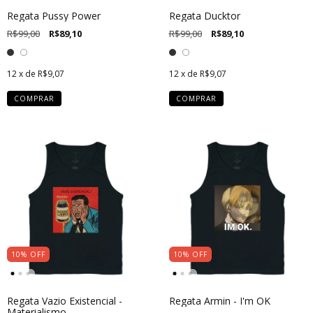
Regata Pussy Power
Regata Ducktor
R$99,00
R$89,10
R$99,00
R$89,10
12
x de
R$9,07
12
x de
R$9,07
COMPRAR
COMPRAR
10
%
OFF
10
%
OFF
Regata Vazio Existencial -
Regata Armin - I'm OK
Materialismo