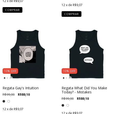
12
x de
R$9,07
12
x de
R$9,07
COMPRAR
COMPRAR
10
%
OFF
10
%
OFF
Regata Gay's Intuition
Regata What Did You Make
Today? - Mistakes
R$99,00
R$89,10
R$99,00
R$89,10
12
x de
R$9,07
12
x de
R$9,07