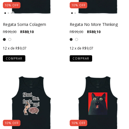
10
%
OFF
10
%
OFF
Regata Sorria Colagem
Regata No More Thinking
R$99,00
R$89,10
R$99,00
R$89,10
12
x de
R$9,07
12
x de
R$9,07
COMPRAR
COMPRAR
10
%
OFF
10
%
OFF