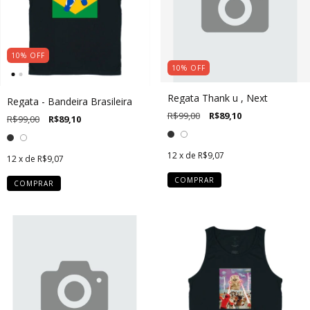
10
%
OFF
10
%
OFF
Regata Thank u , Next
Regata - Bandeira Brasileira
R$99,00
R$89,10
R$99,00
R$89,10
12
x de
R$9,07
12
x de
R$9,07
COMPRAR
COMPRAR