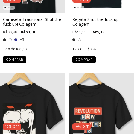
Camiseta Tradicional Shut the
Regata Shut the fuck up!
fuck up! Colagem
Colagem
R$99,00
R$89,10
R$99,00
R$89,10
+5
12
x de
R$9,07
12
x de
R$9,07
COMPRAR
COMPRAR
10
%
OFF
10
%
OFF