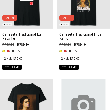
10
%
OFF
10
%
OFF
Camiseta Tradicional Eu -
Camiseta Tradicional Frida
Pato Fu
Kahlo
R$99,00
R$89,10
R$99,00
R$89,10
+5
+5
12
x de
R$9,07
12
x de
R$9,07
COMPRAR
COMPRAR