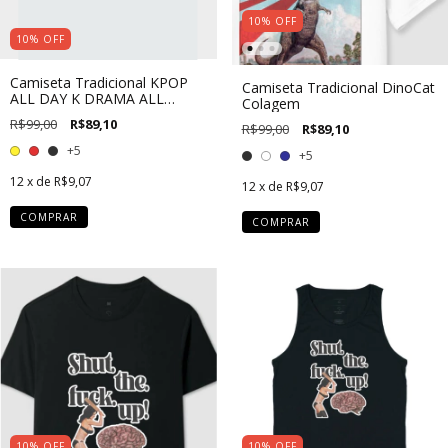
10
%
OFF
10
%
OFF
Camiseta Tradicional KPOP
Camiseta Tradicional DinoCat
ALL DAY K DRAMA ALL
Colagem
NIGHT
R$99,00
R$89,10
R$99,00
R$89,10
+5
+5
12
x de
R$9,07
12
x de
R$9,07
COMPRAR
COMPRAR
10
%
OFF
10
%
OFF