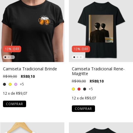
10
%
OFF
10
%
OFF
Camiseta Tradicional Brinde
Camiseta Tradicional Rene-
Magritte
R$99,00
R$89,10
R$99,00
R$89,10
+5
+5
12
x de
R$9,07
12
x de
R$9,07
COMPRAR
COMPRAR