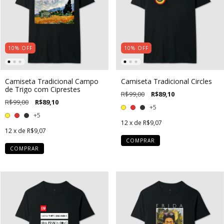
10
%
OFF
10
%
OFF
Camiseta Tradicional Campo
Camiseta Tradicional Circles
de Trigo com Ciprestes
R$99,00
R$89,10
R$99,00
R$89,10
+5
+5
12
x de
R$9,07
12
x de
R$9,07
COMPRAR
COMPRAR