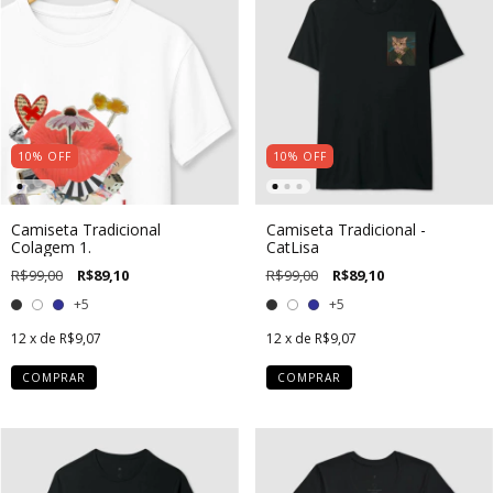
10
%
OFF
10
%
OFF
Camiseta Tradicional
Camiseta Tradicional -
Colagem 1.
CatLisa
R$99,00
R$89,10
R$99,00
R$89,10
+5
+5
12
x de
R$9,07
12
x de
R$9,07
COMPRAR
COMPRAR