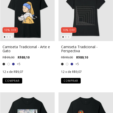
10
%
OFF
10
%
OFF
Camiseta Tradicional - Arte e
Camiseta Tradicional -
Gato
Perspectiva
R$99,00
R$89,10
R$99,00
R$89,10
+5
+5
12
x de
R$9,07
12
x de
R$9,07
COMPRAR
COMPRAR