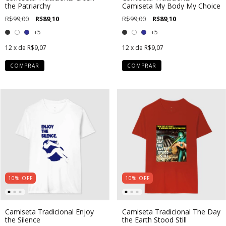
the Patriarchy
Camiseta My Body My Choice
R$99,00
R$89,10
R$99,00
R$89,10
+5
+5
12
x de
R$9,07
12
x de
R$9,07
COMPRAR
COMPRAR
10
%
OFF
10
%
OFF
Camiseta Tradicional Enjoy
Camiseta Tradicional The Day
the Silence
the Earth Stood Still