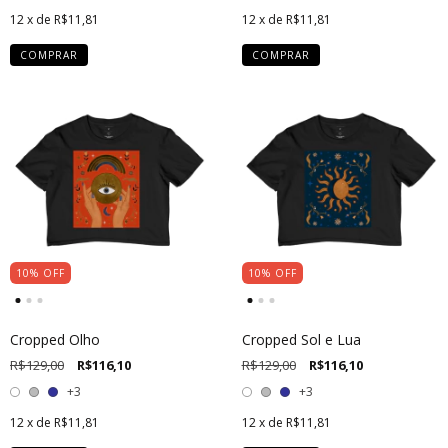
12
x de
R$11,81
12
x de
R$11,81
COMPRAR
COMPRAR
10
%
OFF
10
%
OFF
Cropped Olho
Cropped Sol e Lua
R$129,00
R$116,10
R$129,00
R$116,10
+3
+3
12
x de
R$11,81
12
x de
R$11,81