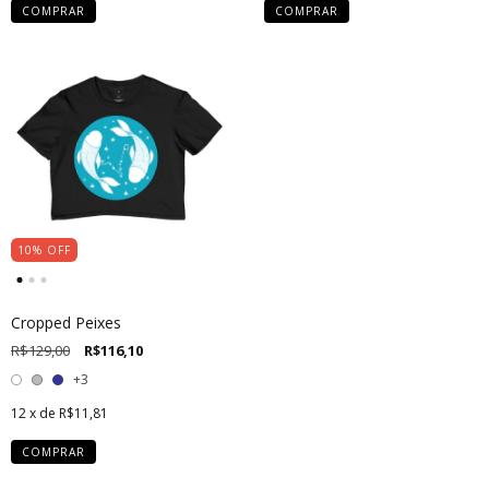
COMPRAR
COMPRAR
10
%
OFF
Cropped Peixes
R$129,00
R$116,10
+3
12
x de
R$11,81
COMPRAR