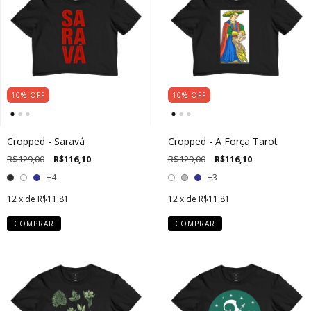
10
%
OFF
10
%
OFF
Cropped - Saravá
Cropped - A Força Tarot
R$129,00
R$116,10
R$129,00
R$116,10
+4
+3
12
x de
R$11,81
12
x de
R$11,81
COMPRAR
COMPRAR