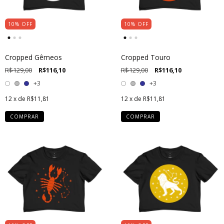
10
%
OFF
10
%
OFF
Cropped Gêmeos
Cropped Touro
R$129,00
R$116,10
R$129,00
R$116,10
+3
+3
12
x de
R$11,81
12
x de
R$11,81
COMPRAR
COMPRAR