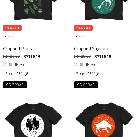
10
%
OFF
10
%
OFF
Cropped Plantas
Cropped Sagitário
R$129,00
R$116,10
R$129,00
R$116,10
+3
+3
12
x de
R$11,81
12
x de
R$11,81
COMPRAR
COMPRAR