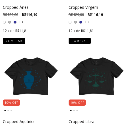
Cropped Áries
Cropped Virgem
R$129,00
R$116,10
R$129,00
R$116,10
+3
+3
12
x de
R$11,81
12
x de
R$11,81
COMPRAR
COMPRAR
10
%
OFF
10
%
OFF
Cropped Aquário
Cropped Libra