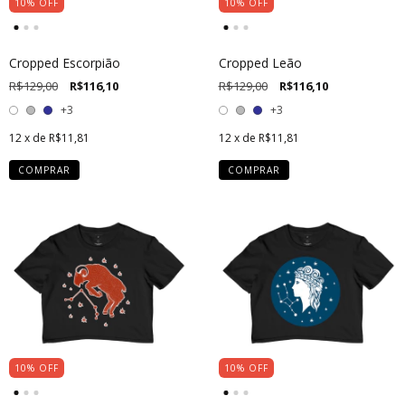
10
%
OFF
10
%
OFF
Cropped Escorpião
Cropped Leão
R$129,00
R$116,10
R$129,00
R$116,10
+3
+3
12
x de
R$11,81
12
x de
R$11,81
COMPRAR
COMPRAR
10
%
OFF
10
%
OFF