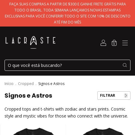
FAÇA SUAS COMPRAS A PARTIR DE $300 E GANHE FRETE GRÁTIS PARA
TODO O BRASIL. TODA SEMANA LANÇAMOS NOVAS ESTAMPAS
EXCLUSIVAS PARA VOCÊ CONFERIR! TODO O SITE COM 10% DE DESCONTO
ATÉ FIM DO MÊS
0
Início
.
Cropped
.
Signos e Astros
Signos e Astros
FILTRAR
Cropped tops and t-shirts with zodiac and stars prints. Cosmic
style and mystic vibes for those who connect with the universe.