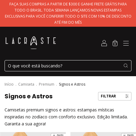
FAÇA SUAS COMPRAS A PARTIR DE $300 E GANHE FRETE GRÁTIS PARA
TODO O BRASIL. TODA SEMANA LANÇAMOS NOVAS ESTAMPAS
EXCLUSIVAS PARA VOCÊ CONFERIR! TODO O SITE COM 10% DE DESCONTO
ATÉ FIM DO MÊS
0
Início
.
Camiseta
.
Premium
.
Signos e Astros
Signos e Astros
FILTRAR
Camisetas premium signos e astros: estampas místicas
inspiradas no zodíaco com conforto exclusivo. Edição limitada.
Garanta a sua agora!