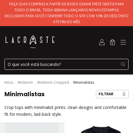
FAÇA SUAS COMPRAS A PARTIR DE $300 E GANHE FRETE GRÁTIS PARA
TODO O BRASIL. TODA SEMANA LANÇAMOS NOVAS ESTAMPAS
EXCLUSIVAS PARA VOCÊ CONFERIR! TODO O SITE COM 10% DE DESCONTO
ATÉ FIM DO MÊS
0
Início
.
Moletom
.
Moletom Cropped
.
Minimalistas
Minimalistas
FILTRAR
Crop tops with minimalist prints: clean designs and comfortable
fit for modern, laid-back style.