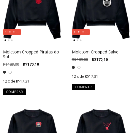
10
%
OFF
10
%
OFF
Moletom Cropped Piratas do
Moletom Cropped Salve
Sol
R$189,00
R$170,10
R$189,00
R$170,10
12
x de
R$17,31
12
x de
R$17,31
COMPRAR
COMPRAR