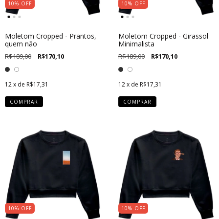
10
%
OFF
10
%
OFF
Moletom Cropped - Prantos,
Moletom Cropped - Girassol
quem não
Minimalista
R$189,00
R$170,10
R$189,00
R$170,10
12
x de
R$17,31
12
x de
R$17,31
COMPRAR
COMPRAR
10
%
OFF
10
%
OFF