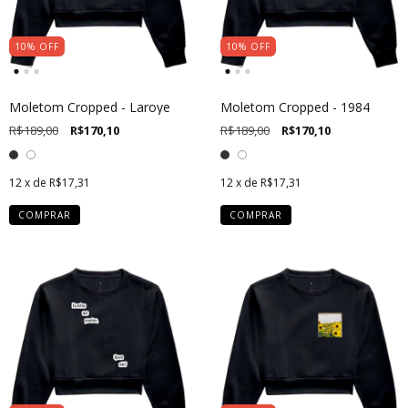
10
%
OFF
10
%
OFF
Moletom Cropped - Laroye
Moletom Cropped - 1984
R$189,00
R$170,10
R$189,00
R$170,10
12
x de
R$17,31
12
x de
R$17,31
COMPRAR
COMPRAR