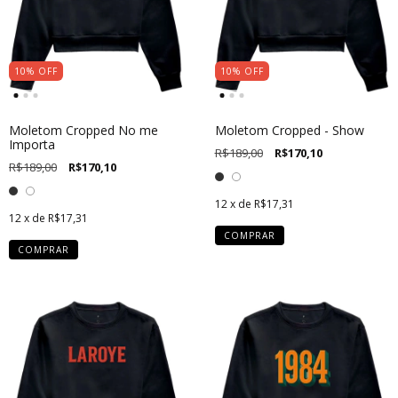
10
%
OFF
10
%
OFF
Moletom Cropped No me
Moletom Cropped - Show
Importa
R$189,00
R$170,10
R$189,00
R$170,10
12
x de
R$17,31
12
x de
R$17,31
COMPRAR
COMPRAR