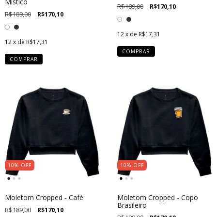
Místico
R$189,00
R$170,10
R$189,00
R$170,10
12
x de
R$17,31
12
x de
R$17,31
COMPRAR
COMPRAR
10
%
OFF
10
%
OFF
Moletom Cropped - Café
Moletom Cropped - Copo
Brasileiro
R$189,00
R$170,10