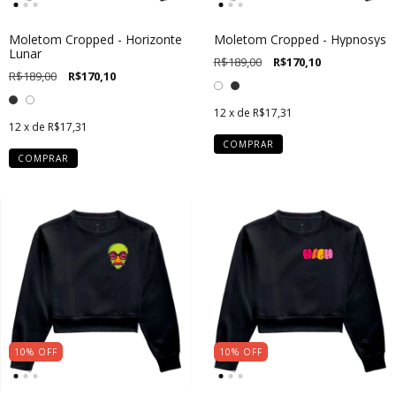
Moletom Cropped - Horizonte
Moletom Cropped - Hypnosys
Lunar
R$189,00
R$170,10
R$189,00
R$170,10
12
x de
R$17,31
12
x de
R$17,31
COMPRAR
COMPRAR
10
%
OFF
10
%
OFF