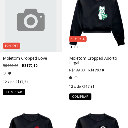
10
%
OFF
10
%
OFF
Moletom Cropped Love
Moletom Cropped Aborto
Legal
R$189,00
R$170,10
R$189,00
R$170,10
12
x de
R$17,31
12
x de
R$17,31
COMPRAR
COMPRAR