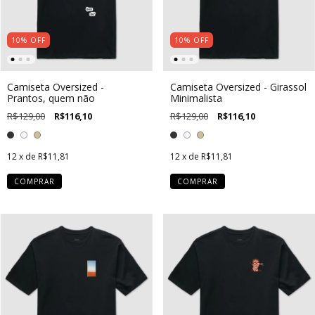
10
%
OFF
10
%
OFF
Camiseta Oversized -
Camiseta Oversized - Girassol
Prantos, quem não
Minimalista
R$129,00
R$116,10
R$129,00
R$116,10
12
x de
R$11,81
12
x de
R$11,81
COMPRAR
COMPRAR