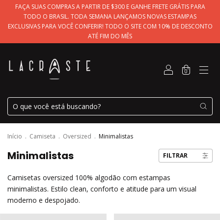
FAÇA SUAS COMPRAS A PARTIR DE $300 E GANHE FRETE GRÁTIS PARA
TODO O BRASIL. TODA SEMANA LANÇAMOS NOVAS ESTAMPAS
EXCLUSIVAS PARA VOCÊ CONFERIR! TODO O SITE COM 10% DE DESCONTO
ATÉ FIM DO MÊS
0
Início
.
Camiseta
.
Oversized
.
Minimalistas
Minimalistas
FILTRAR
Camisetas oversized 100% algodão com estampas
minimalistas. Estilo clean, conforto e atitude para um visual
moderno e despojado.