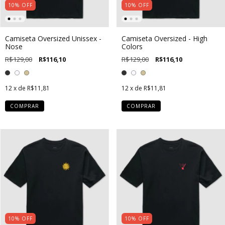
10
%
OFF
10
%
OFF
Camiseta Oversized Unissex -
Camiseta Oversized - High
Nose
Colors
R$129,00
R$116,10
R$129,00
R$116,10
12
x de
R$11,81
12
x de
R$11,81
COMPRAR
COMPRAR
10
%
OFF
10
%
OFF