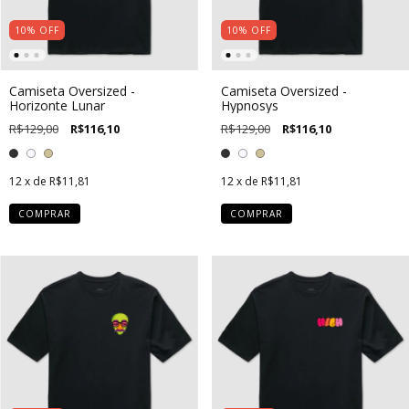
10
%
OFF
10
%
OFF
Camiseta Oversized -
Camiseta Oversized -
Horizonte Lunar
Hypnosys
R$129,00
R$116,10
R$129,00
R$116,10
12
x de
R$11,81
12
x de
R$11,81
COMPRAR
COMPRAR