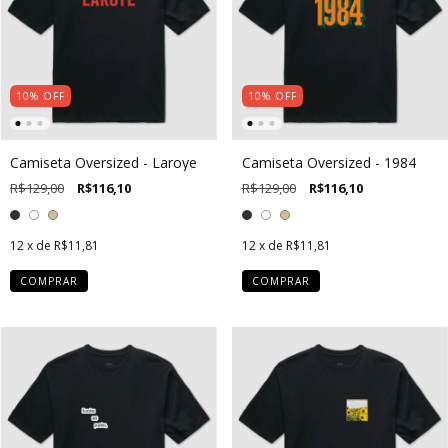
10
%
OFF
10
%
OFF
Camiseta Oversized - Laroye
Camiseta Oversized - 1984
R$129,00
R$116,10
R$129,00
R$116,10
12
x de
R$11,81
12
x de
R$11,81
COMPRAR
COMPRAR