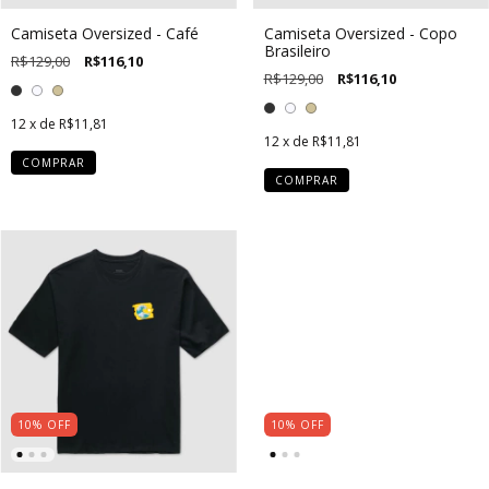
Camiseta Oversized - Café
Camiseta Oversized - Copo
Brasileiro
R$129,00
R$116,10
R$129,00
R$116,10
12
x de
R$11,81
12
x de
R$11,81
COMPRAR
COMPRAR
10
%
OFF
10
%
OFF