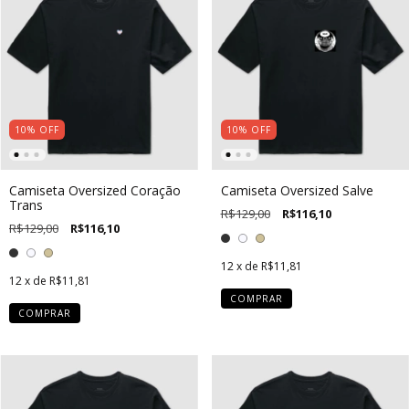
10
%
OFF
10
%
OFF
Camiseta Oversized Coração
Camiseta Oversized Salve
Trans
R$129,00
R$116,10
R$129,00
R$116,10
12
x de
R$11,81
12
x de
R$11,81
COMPRAR
COMPRAR