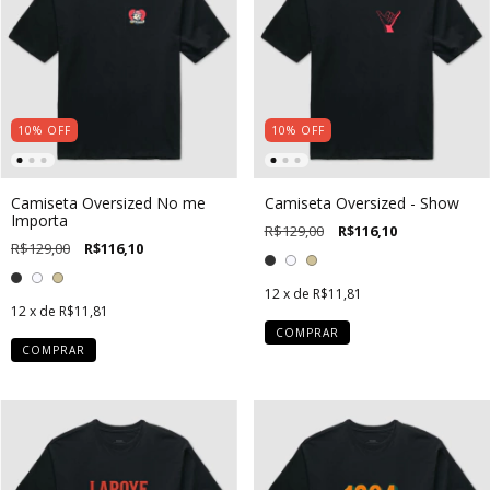
10
%
OFF
10
%
OFF
Camiseta Oversized No me
Camiseta Oversized - Show
Importa
R$129,00
R$116,10
R$129,00
R$116,10
12
x de
R$11,81
12
x de
R$11,81
COMPRAR
COMPRAR