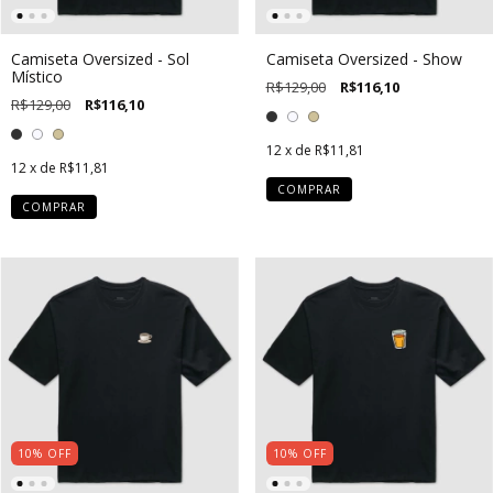
Camiseta Oversized - Sol
Camiseta Oversized - Show
Místico
R$129,00
R$116,10
R$129,00
R$116,10
12
x de
R$11,81
12
x de
R$11,81
COMPRAR
COMPRAR
10
%
OFF
10
%
OFF